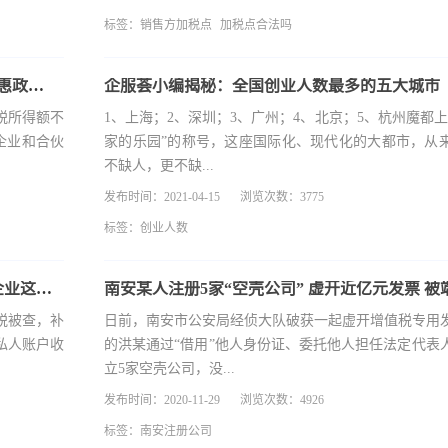
标签：
销售方加税点
加税点合法吗
个人独资企业与合伙企业享受2021年新个税减半优惠政策吗？
企服荟小编揭秘：全国创业人数最多的五大城市
纳税所得额不
1、上海；2、深圳；3、广州；4、北京；5、杭州魔都上
企业和合伙
家的乐园”的称号，这座国际化、现代化的大都市，从
不缺人，更不缺...
发布时间：2021-04-15
浏览次数：3775
标签：
创业人数
代账公司微信收款被查，补税100万！2月7日起，企业这样避税要小心了！
南安某人注册5家“空壳公司” 虚开近亿元发票 被
税被查，补
日前，南安市公安局经侦大队破获一起虚开增值税专用
、私人账户收
的洪某通过“借用”他人身份证、委托他人担任法定代表
立5家空壳公司，没...
发布时间：2020-11-29
浏览次数：4926
标签：
南安注册公司