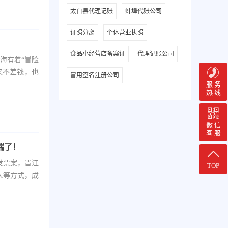
太白县代理记账
蚌埠代账公司
证照分离
个体营业执照
食品小经营店备案证
代理记账公司
海有着“冒险
来不差钱，也
冒用签名注册公司
服 务
热 线
微 信
客 服
端了！
发票案，晋江
TOP
人等方式，成