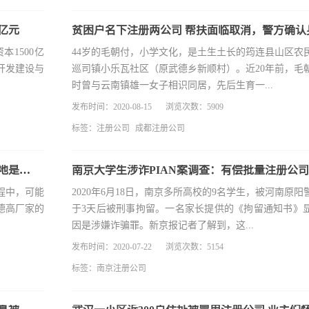
亿元
1500亿
44岁的毛朝付，小学文化，是土生土长的筠连县山区农
开发建设与
巡司镇小乐瓦社区（原武德乡新顺村）。近20年前，毛
时曾与云南镇雄一女子相识同居，先后生育一...
发布时间：2020-08-15
浏览次数：5909
标签：
注册公司
成都注册公司
济南“冒牌”德高美缝剂追踪：“假美缝剂”公司注册地是假的？
程中，可能
2020年6月18日，南京多所高校的9名学生，被河南原
德高厂家的
于3天后被刑事拘留。一名家长提供的《拘留通知书》
因是涉嫌诈骗罪。新京报记者了解到，这...
发布时间：2020-07-22
浏览次数：5154
标签：
南京注册公司