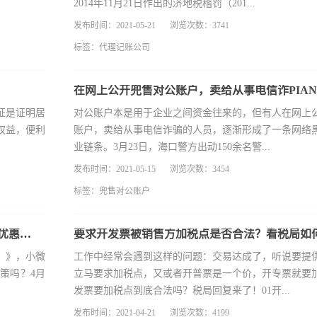
2014年11月21日作出的济地税稽罚（201...
发布时间：2021-05-21
浏览次数：3741
标签：
代理记账公司
证是证明居
对公账户本是用于企业之间资金往来的，但有人在网上
权益，便利
账户，卖给从事电信诈骗的人员，逐渐形成了一条网络
业链条。3月23日，海口警方出动150余名警...
发布时间：2021-05-15
浏览次数：3454
标签：
兜售对公账户
2021年小微企业的划分标准变了，谁还能享受税收优惠政策？
要求开发票被销售方加税点是否合法？看税局如
）》，小微
工作中经常会遇到这样的问题：交易达成了，听说要提
策吗？4月
立马要求加税点，又或者开普票是一个价，开专票就要
发票要加税点到底合法吗？税局回复来了！01开...
发布时间：2021-04-21
浏览次数：4199