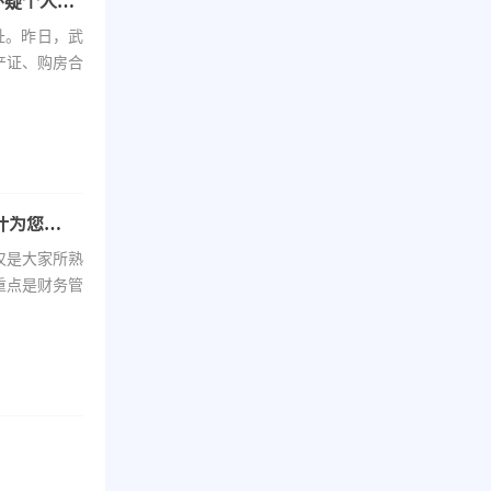
武汉一小区近300户住址被冒用注册公司 业主们怀疑个人信息被盗
址。昨日，武
产证、购房合
切记！千万不要随意找没有资质的单位或代账会计为您代理记账！
仅是大家所熟
重点是财务管