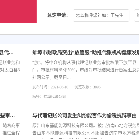
急速申请：
太白县积极开展代理记账机构专项监督检查【太白县代账公司】
蚌埠市财政局突出“放管服”助推代账机构健康发
记账业务和
“放”。将中介机构从事代理记账业务审批权限下放至县
对太白县3
门，审批材料简化50%，市级对审批结果进行备案汇总
挂网公示。截至目...
发布时间：2021-06-10
浏览次数：3096
标签：
蚌埠代账公司
2021年7月1日起全国实施“证照分离”改革全覆盖 哪些审批将被取消？
，随着商事
原告山东基能能源科技有限公司。被告济南市地方税务
、推进全程
告山东基能能源科技有限公司不服被告济南市地方税