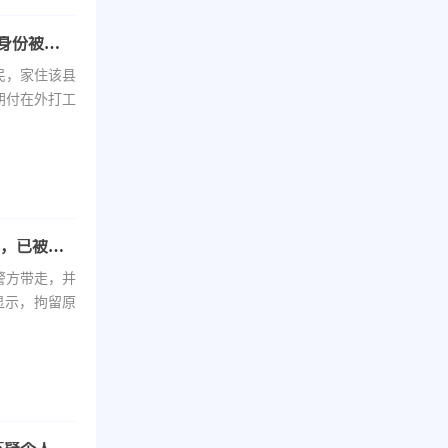
贫困户名下注册两公司 帮扶面临取消，警方确认身份被冒用
民，家住该县
朝付在外打工
南京大学生涉诈PIAN案调查：有偿批量注册公司，已被刑拘
阳警方带走，并
显示，拘留原