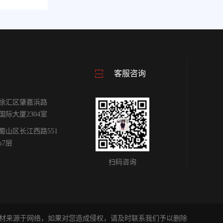
客服咨询
徐汇区肇嘉浜路
雕国际大厦2304室
蜀山区长江西路551
心7层
扫码咨询
材来源于网络，如果对您造成侵权，请及时联系我们予以删除