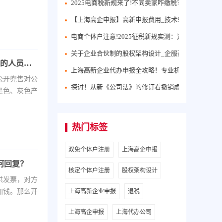
2025电商税新规来了!不同卖家咋缴税?个体户VS公
【上海高企申报】高新申报费用_技术领域_申报的好
电商个体户注意!2025征税新规实测：这样操作税负最低
关于企业合伙制的股权架构设计_企服荟免费分享给
在网上公开兜售对公账户，卖给从事电信诈PIAN的人员，全部被端
上海高新企业代办申报全攻略！专业机构助您轻松通
公开兜售对公
探讨！从新《公司法》的修订看撤销虚假登记
黑色、灰色产
热门标签
双免个体户注册
上海高企申报
何回复？
核定个体户注册
股权架构设计
供发票，对方
加钱。那么开
上海高新企业申报
退税
上海高企申报
上海代办公司