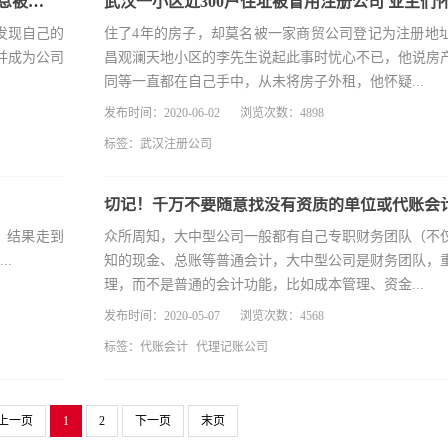
男子3天内在异地被注册3家公司，只因个人身份信息被冒用
发现自己的
住了4年的房子，却莫名被一家商贸公司登记为注册地
并成为公司
昌观澜天地小区的李先生说起此事时忧心不已，他说房
同等一直都在自己手中，从未将房子外租，他怀疑...
发布时间：2020-06-02
浏览次数：4898
标签：
武汉注册公司
，结果走到
众所周知，大中型公司一般都有自己专职财务团队（不
.
知的现金、总账等普通会计，大中型公司是财务团队，
理，而不是普通的会计功能，比如成本管理、资金...
发布时间：2020-05-07
浏览次数：4568
标签：
代账会计
代理记账公司
上一页
1
2
下一页
末页