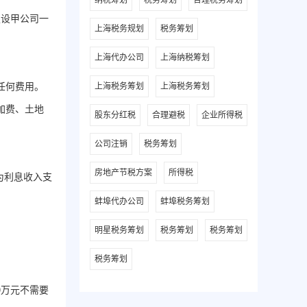
纳税筹划
税务筹划
合理税务筹划
假设甲公司一
上海税务规划
税务筹划
上海代办公司
上海纳税筹划
任何费用。
上海税务筹划
上海税务筹划
加费、土地
股东分红税
合理避税
企业所得税
公司注销
税务筹划
房地产节税方案
所得税
为利息收入支
蚌埠代办公司
蚌埠税务筹划
明星税务筹划
税务筹划
税务筹划
税务筹划
0万元不需要