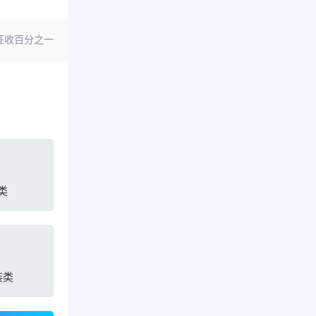
征收百分之一
类
装类