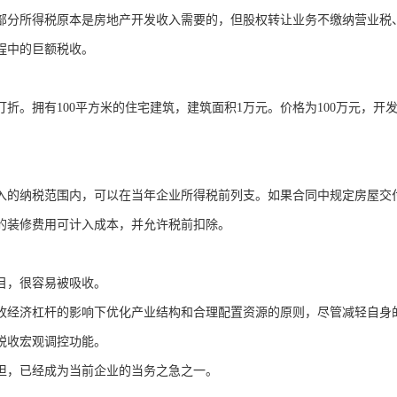
部分所得税原本是房地产开发收入需要的，但股权转让业务不缴纳营业税
程中的巨额税收。
折。拥有100平方米的住宅建筑，建筑面积1万元。价格为100万元，开
收入的纳税范围内，可以在当年企业所得税前列支。如果合同中规定房屋交
元的装修费用可计入成本，并允许税前扣除。
目，很容易被吸收。
收经济杠杆的影响下优化产业结构和合理配置资源的原则，尽管减轻自身
税收宏观调控功能。
担，已经成为当前企业的当务之急之一。