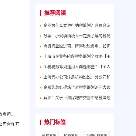
推荐阅读
企业为什么要进行纳税筹划？合理合法地进行纳税筹
分享：小规模纳税人一定要了解的税务筹划方法！
商贸行业缺进项、所得税税负重，如何合理税务筹划
上海市企业各阶段税务筹划全攻略【干货分享】
个税税务筹划适用人群是哪些？【个人所得税筹划方
上海代办公司注册机构说说：分公司和子公司的区别
企服荟总结提炼了对税务筹划的三大误区
解读：关于上海房地产交易中纳税筹划问题
收负担。
热门标签
公司合作开