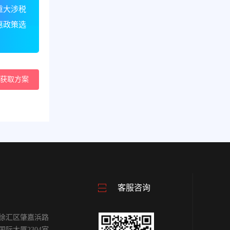
重大涉税
惠政策选
获取方案
客服咨询
徐汇区肇嘉浜路
雕国际大厦2304室