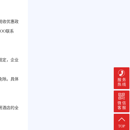
税收优惠政
OO联系
规定，企业
免除。具体
服 务
热 线
微 信
客 服
将酒店的全
TOP